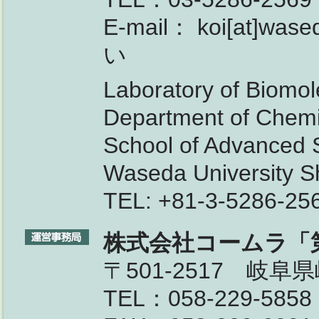
E-mail： koi[at
い
Laboratory of Biomol
Department of Chemi
School of Advanced 
Waseda University S
TEL: +81-3-5286-25
株式会社コームラ「
〒501-2517 岐
TEL：058-229-5